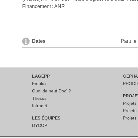
Financement : ANR
Dates
Paru le 
LAGEPP
GEPH
Emplois
PRODI
Quoi de neuf Doc' ?
PROJE
Thèses
Projet
Intranet
Projet
LES ÉQUIPES
Projet
DYCOP