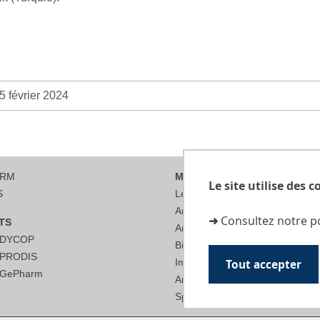
5 février 2024
ARM
MATÉRIEL SCIENTIFIQUE
Le site utilise des c
S
Les plateformes de recherche
Analyses et contrôles physico-
➜
Consultez notre p
TS
Analyses thermiques
s DYCOP
Bioproduction
s PRODIS
Imageries
Tout accepter
s GePharm
Analyses séparatives
Spectroscopie