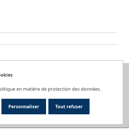
Culture Cellulaire
ookies
Equipements de mise en forme galénique
chimiques
olitique en matière de protection des données.
ANNUAIRE
CONTACTS
Personnaliser
Tout refuser
THÈMES TRANSVERSAUX