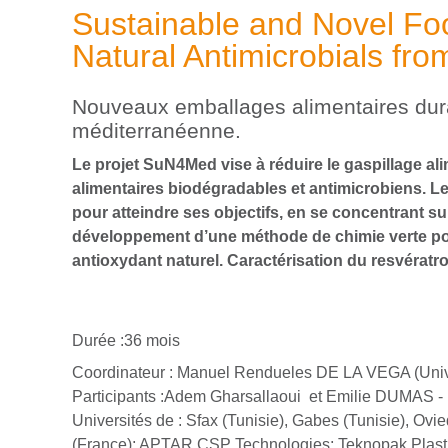
Sustainable and Novel Fo
Natural Antimicrobials fr
Nouveaux emballages alimentaires durab
méditerranéenne.
Le projet SuN4Med vise à réduire le gaspillage a
alimentaires biodégradables et antimicrobiens. Le 
pour atteindre ses objectifs, en se concentrant su
développement d’une méthode de chimie verte pour e
antioxydant naturel. Caractérisation du resvératr
Durée :36 mois
Coordinateur : Manuel Rendueles DE LA VEGA (Univ
Participants :Adem Gharsallaoui et Emilie DUMA
Universités de : Sfax (Tunisie), Gabes (Tunisie), O
(France); APTAR CSP Technologies; Teknopak Plasti