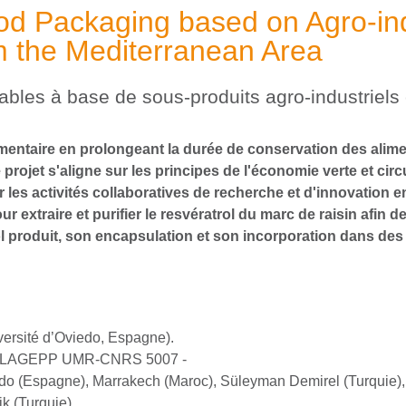
od Packaging based on Agro-ind
om the Mediterranean Area
les à base de sous-produits agro-industriels e
limentaire en prolongeant la durée de conservation des al
projet s'aligne sur les principes de l'économie verte et circ
r les activités collaboratives de recherche et d'innovation e
xtraire et purifier le resvératrol du marc de raisin afin de
ol produit, son encapsulation et son incorporation dans des 
ersité d’Oviedo, Espagne).
S - LAGEPP UMR-CNRS 5007 -
viedo (Espagne), Marrakech (Maroc), Süleyman Demirel (Turquie
k (Turquie).