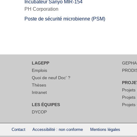
Incubateur Sanyo MIR-154
PH Corporation
Poste de sécurité microbienne (PSM)
LAGEPP
GEPH
Emplois
PRODI
Quoi de neuf Doc' ?
PROJE
Thèses
Projet
Intranet
Projet
LES ÉQUIPES
Projet
DYCOP
Contact
Accessibilité : non conforme
Mentions légales